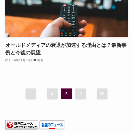
オールドメディアの衰退が加速する理由とは？最新事
例と今後の展望
2024年11月21日
社会
1
...
4
5
6
...
28