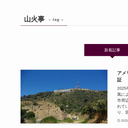
山火事
– tag –
新着記事
アメ
証
20
風に
市周
れて
り、背
202