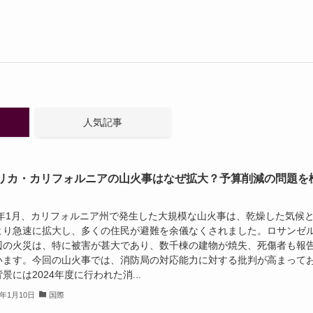
人気記事
リカ・カリフォルニアの山火事はなぜ拡大？予算削減の問題を
25年1月、カリフォルニア州で発生した大規模な山火事は、乾燥した気候
より急速に拡大し、多くの住民が避難を余儀なくされました。ロサンゼ
辺の火災は、特に被害が甚大であり、数千棟の建物が焼失、死傷者も報
います。今回の山火事では、消防局の対応能力に対する批判が高まって
景には2024年度に行われた消...
5年1月10日
国際