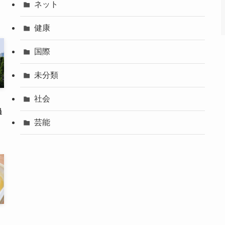
ネット
健康
国際
未分類
社会
過
芸能