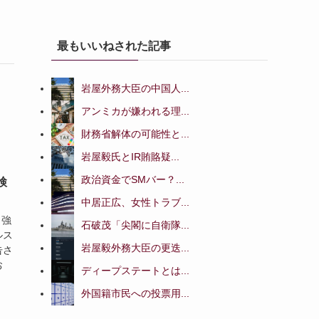
最もいいねされた記事
岩屋外務大臣の中国人...
アンミカが嫌われる理...
財務省解体の可能性と...
岩屋毅氏とIR賄賂疑...
政治資金でSMバー？...
検
中居正広、女性トラブ...
と強
石破茂「尖閣に自衛隊...
ルス
岩屋毅外務大臣の更迭...
告さ
お
ディープステートとは...
外国籍市民への投票用...