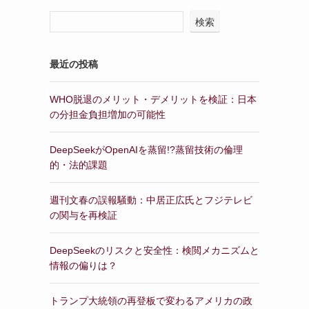
検索
最近の投稿
WHO脱退のメリット・デメリットを検証：日本
の分担金負担増加の可能性
DeepSeekがOpenAIを蒸留!?蒸留技術の倫理
的・法的課題
週刊文春の誤報騒動：中居正広氏とフジテレビ
の関与を再検証
DeepSeekのリスクと安全性：検閲メカニズムと
情報の偏りは？
トランプ大統領の再登板で変わるアメリカの政