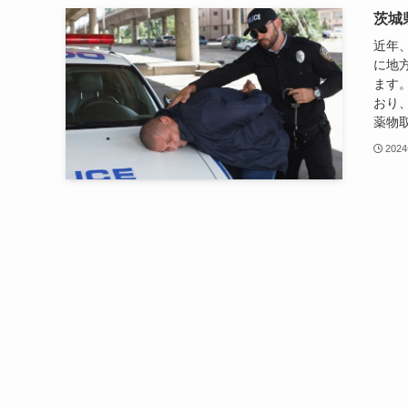
茨城
近年
に地
ます
おり
薬物取
202