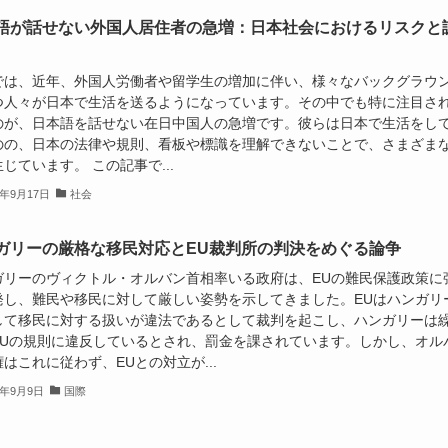
語が話せない外国人居住者の急増：日本社会におけるリスクと
では、近年、外国人労働者や留学生の増加に伴い、様々なバックグラウ
つ人々が日本で生活を送るようになっています。その中でも特に注目さ
のが、日本語を話せない在日中国人の急増です。彼らは日本で生活をし
のの、日本の法律や規則、看板や標識を理解できないことで、さまざま
じています。 この記事で...
4年9月17日
社会
ガリーの厳格な移民対応とEU裁判所の判決をめぐる論争
ガリーのヴィクトル・オルバン首相率いる政府は、EUの難民保護政策に
発し、難民や移民に対して厳しい姿勢を示してきました。EUはハンガリ
して移民に対する扱いが違法であるとして裁判を起こし、ハンガリーは
EUの規則に違反しているとされ、罰金を課されています。しかし、オル
はこれに従わず、EUとの対立が...
4年9月9日
国際