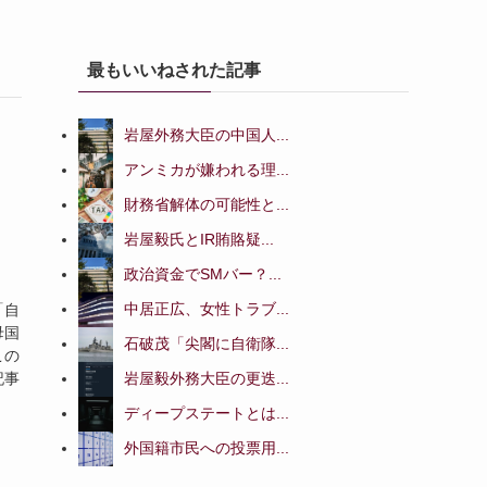
最もいいねされた記事
岩屋外務大臣の中国人...
アンミカが嫌われる理...
財務省解体の可能性と...
岩屋毅氏とIR賄賂疑...
政治資金でSMバー？...
中居正広、女性トラブ...
「自
母国
石破茂「尖閣に自衛隊...
この
岩屋毅外務大臣の更迭...
記事
ディープステートとは...
外国籍市民への投票用...