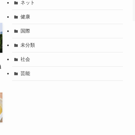
ネット
健康
国際
未分類
社会
過
芸能