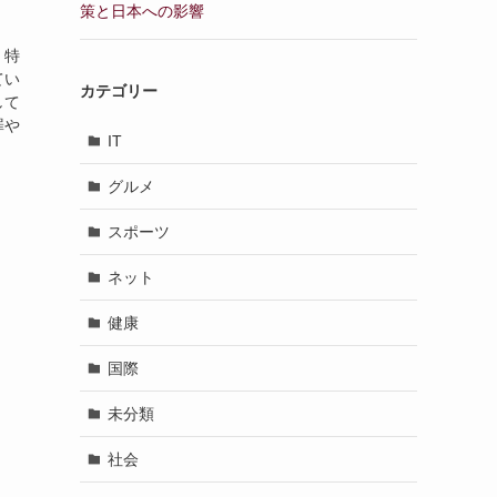
策と日本への影響
。特
てい
カテゴリー
して
罪や
IT
グルメ
スポーツ
ネット
健康
国際
未分類
社会