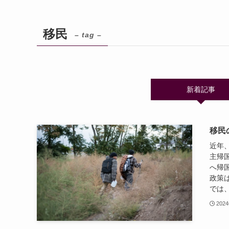
移民
– tag –
新着記事
移民
近年
主帰
へ帰
政策
では、
202