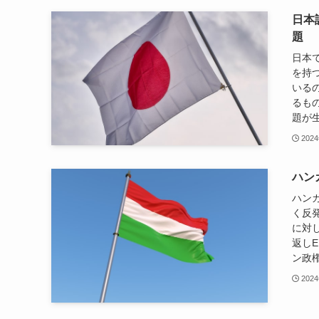
日本
題
日本
を持
いる
るも
題が生
202
ハン
ハン
く反
に対
返し
ン政権
202