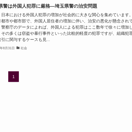
県警は外国人犯罪に厳格—埼玉県警の治安問題
、日本における外国人犯罪の増加が社会的に大きな関心を集めています
方都市や都市部で、外国人居住者の増加に伴い、治安の悪化が懸念され
。警察庁のデータによれば、外国人による犯罪はここ数年で徐々に増加
、その多くは窃盗や暴行事件といった比較的軽度の犯罪ですが、組織犯
引に関与するケースも見...
4年8月31日
社会
1