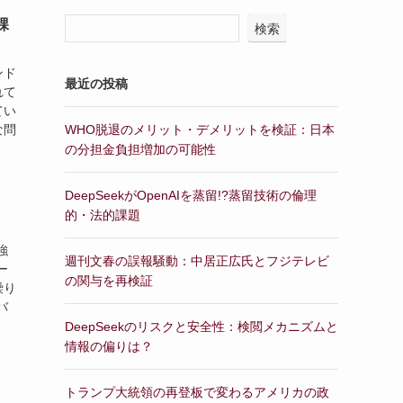
課
検索
ンド
最近の投稿
れて
てい
な問
WHO脱退のメリット・デメリットを検証：日本
の分担金負担増加の可能性
DeepSeekがOpenAIを蒸留!?蒸留技術の倫理
的・法的課題
強
週刊文春の誤報騒動：中居正広氏とフジテレビ
ー
の関与を再検証
繰り
バ
DeepSeekのリスクと安全性：検閲メカニズムと
情報の偏りは？
トランプ大統領の再登板で変わるアメリカの政