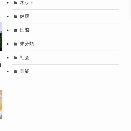
ネット
健康
国際
未分類
社会
過
芸能