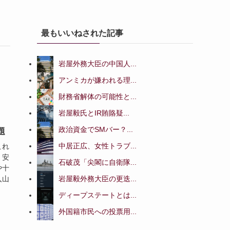
最もいいねされた記事
岩屋外務大臣の中国人...
アンミカが嫌われる理...
財務省解体の可能性と...
岩屋毅氏とIR賄賂疑...
政治資金でSMバー？...
題
中居正広、女性トラブ...
これ
、安
石破茂「尖閣に自衛隊...
や十
岩屋毅外務大臣の更迭...
入山
ディープステートとは...
外国籍市民への投票用...