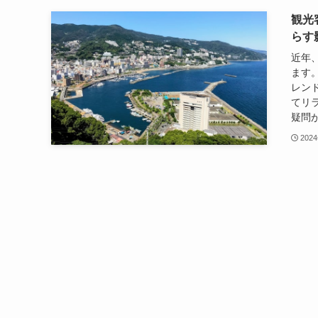
観光
らす
近年
ます
レン
てリ
疑問が
202