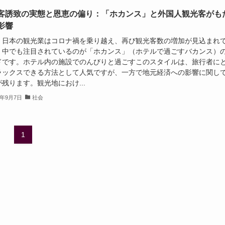
客誘致の実態と恩恵の偏り：「ホカンス」と外国人観光客がも
影響
、日本の観光業はコロナ禍を乗り越え、再び観光客数の増加が見込まれ
。中でも注目されているのが「ホカンス」（ホテルで過ごすバカンス）
ドです。ホテル内の施設でのんびりと過ごすこのスタイルは、旅行者に
ラックスできる方法として人気ですが、一方で地元経済への影響に関し
残ります。観光地におけ...
4年9月7日
社会
1