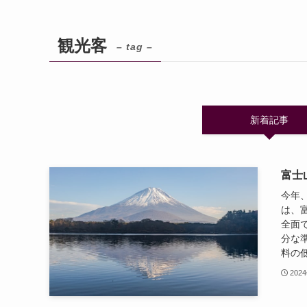
観光客
– tag –
新着記事
富士
今年
は、
全面
分な
料の低
202