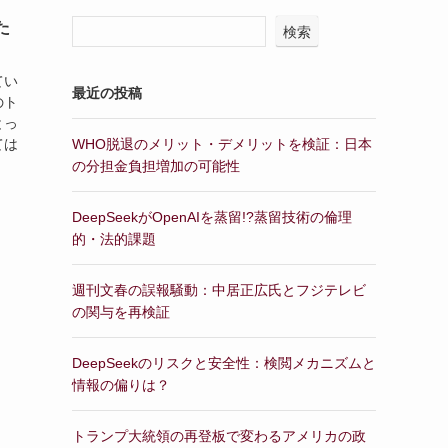
た
検索
てい
最近の投稿
のト
とっ
ては
WHO脱退のメリット・デメリットを検証：日本
の分担金負担増加の可能性
DeepSeekがOpenAIを蒸留!?蒸留技術の倫理
的・法的課題
週刊文春の誤報騒動：中居正広氏とフジテレビ
の関与を再検証
DeepSeekのリスクと安全性：検閲メカニズムと
情報の偏りは？
トランプ大統領の再登板で変わるアメリカの政