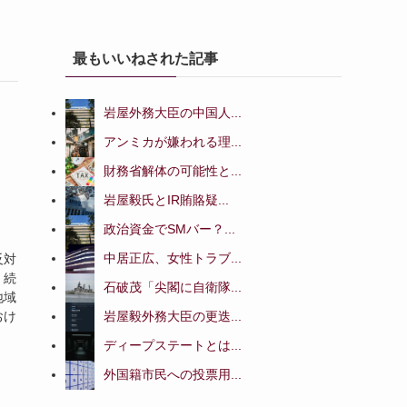
最もいいねされた記事
岩屋外務大臣の中国人...
アンミカが嫌われる理...
財務省解体の可能性と...
岩屋毅氏とIR賄賂疑...
政治資金でSMバー？...
中居正広、女性トラブ...
反対
く続
石破茂「尖閣に自衛隊...
地域
岩屋毅外務大臣の更迭...
おけ
ディープステートとは...
外国籍市民への投票用...