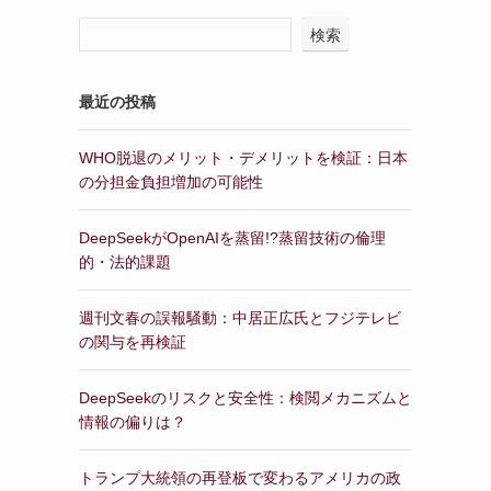
検索
最近の投稿
WHO脱退のメリット・デメリットを検証：日本
の分担金負担増加の可能性
DeepSeekがOpenAIを蒸留!?蒸留技術の倫理
的・法的課題
週刊文春の誤報騒動：中居正広氏とフジテレビ
の関与を再検証
DeepSeekのリスクと安全性：検閲メカニズムと
情報の偏りは？
トランプ大統領の再登板で変わるアメリカの政