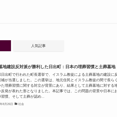
人気記事
墓地建設反対派が勝利した日出町：日本の埋葬習慣と土葬墓地
県日出町で行われた町長選挙で、イスラム教徒による土葬墓地の建設に
候補が当選しました。この選挙は、地元住民とイスラム教徒の間で長ら
いた埋葬習慣に関する対立が背景にあり、結果として土葬墓地に対する
い反発が表れた形となりました。本記事では、この問題の背景や日本に
習慣、そして土葬が認め...
4年8月26日
社会