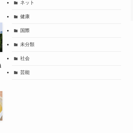
ネット
健康
国際
未分類
社会
過
芸能