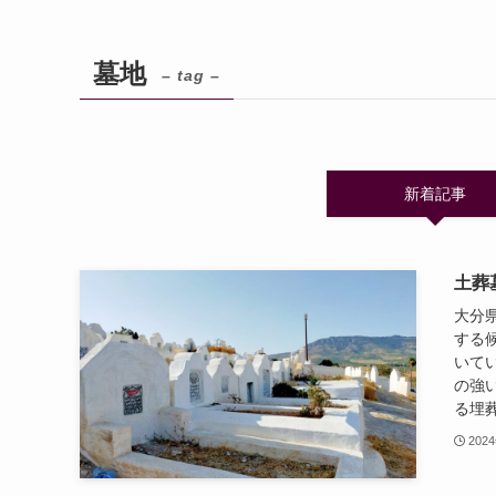
墓地
– tag –
新着記事
土葬
大分
する
いて
の強
る埋葬
202