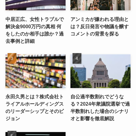
中居正広、女性トラブルで
アンミカが嫌われる理由と
解決金9000万円の真相 何
は？反日発言や物議を醸す
をしたのか相手は誰か？過
コメントの背景を探る
去事例と詳細
永田久男とは？株式会社ト
自公過半数割れでどうな
ライアルホールディングス
る？2024年衆議院選挙で過
のリーダーシップとそのビ
半数割れした場合のシナリ
ジョン
オと影響を徹底解説