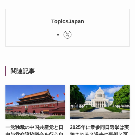
TopicsJapan
関連記事
一党独裁の中国共産党と日
2025年に衆参同日選挙は実
中与党交流協議会を行う自
施される？過去の事例と可