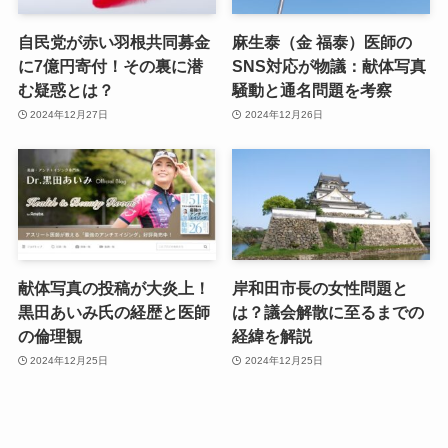
自民党が赤い羽根共同募金
麻生泰（金 福泰）医師の
に7億円寄付！その裏に潜
SNS対応が物議：献体写真
む疑惑とは？
騒動と通名問題を考察
2024年12月27日
2024年12月26日
献体写真の投稿が大炎上！
岸和田市長の女性問題と
黒田あいみ氏の経歴と医師
は？議会解散に至るまでの
の倫理観
経緯を解説
2024年12月25日
2024年12月25日