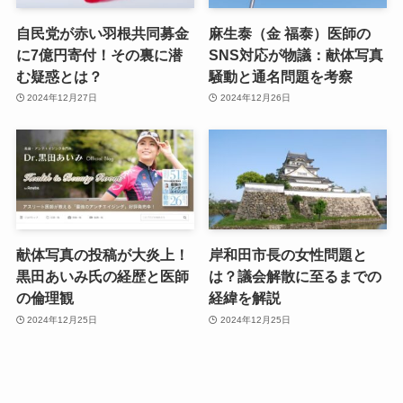
自民党が赤い羽根共同募金
麻生泰（金 福泰）医師の
に7億円寄付！その裏に潜
SNS対応が物議：献体写真
む疑惑とは？
騒動と通名問題を考察
2024年12月27日
2024年12月26日
献体写真の投稿が大炎上！
岸和田市長の女性問題と
黒田あいみ氏の経歴と医師
は？議会解散に至るまでの
の倫理観
経緯を解説
2024年12月25日
2024年12月25日