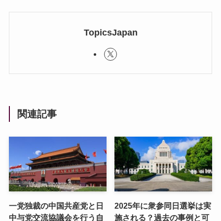
TopicsJapan
関連記事
一党独裁の中国共産党と日
2025年に衆参同日選挙は実
中与党交流協議会を行う自
施される？過去の事例と可