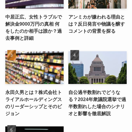
中居正広、女性トラブルで
アンミカが嫌われる理由と
解決金9000万円の真相 何
は？反日発言や物議を醸す
をしたのか相手は誰か？過
コメントの背景を探る
去事例と詳細
永田久男とは？株式会社ト
自公過半数割れでどうな
ライアルホールディングス
る？2024年衆議院選挙で過
のリーダーシップとそのビ
半数割れした場合のシナリ
ジョン
オと影響を徹底解説