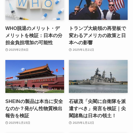
WHO脱退のメリット・デ
トランプ大統領の再登板で
メリットを検証：日本の分
変わるアメリカの政策と日
担金負担増加の可能性
本への影響
2025年2月6日
2025年1月21日
SHEINの製品は本当に安全
石破茂「尖閣に自衛隊を派
なのか？発がん性物質検出
遣すべき」発言を検証｜尖
報告を検証
閣諸島は日本の領土！
2025年1月15日
2025年1月12日