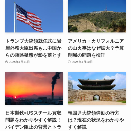
トランプ大統領就任式に岩
アメリカ・カリフォルニア
屋外務大臣出席も…中国か
の山火事はなぜ拡大？予算
らの賄賂疑惑が影を落とす
削減の問題を検証
2025年1月11日
2025年1月10日
日本製鉄×USスチール買収
韓国尹大統領弾劾の行方
問題をわかりやすく解説！
は？現在の状況をわかりや
バイデン阻止の背景とトラ
すく解説