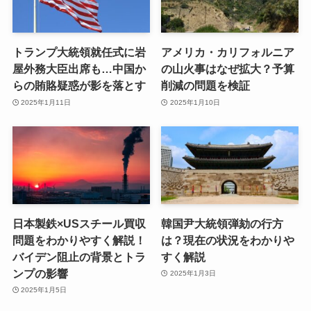
トランプ大統領就任式に岩
アメリカ・カリフォルニア
屋外務大臣出席も…中国か
の山火事はなぜ拡大？予算
らの賄賂疑惑が影を落とす
削減の問題を検証
2025年1月11日
2025年1月10日
日本製鉄×USスチール買収
韓国尹大統領弾劾の行方
問題をわかりやすく解説！
は？現在の状況をわかりや
バイデン阻止の背景とトラ
すく解説
ンプの影響
2025年1月3日
2025年1月5日