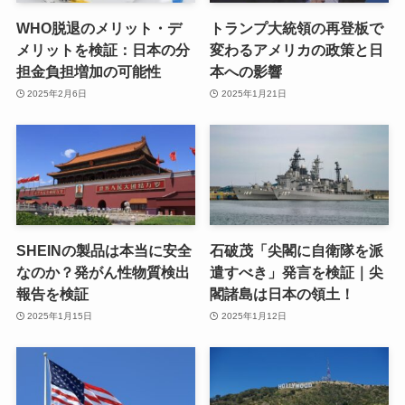
WHO脱退のメリット・デ
トランプ大統領の再登板で
メリットを検証：日本の分
変わるアメリカの政策と日
担金負担増加の可能性
本への影響
2025年2月6日
2025年1月21日
SHEINの製品は本当に安全
石破茂「尖閣に自衛隊を派
なのか？発がん性物質検出
遣すべき」発言を検証｜尖
報告を検証
閣諸島は日本の領土！
2025年1月15日
2025年1月12日