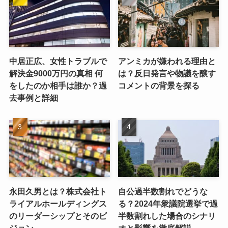
中居正広、女性トラブルで
アンミカが嫌われる理由と
解決金9000万円の真相 何
は？反日発言や物議を醸す
をしたのか相手は誰か？過
コメントの背景を探る
去事例と詳細
永田久男とは？株式会社ト
自公過半数割れでどうな
ライアルホールディングス
る？2024年衆議院選挙で過
のリーダーシップとそのビ
半数割れした場合のシナリ
ジョン
オと影響を徹底解説