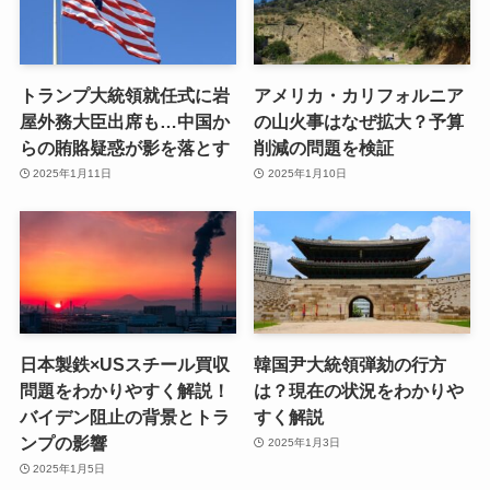
トランプ大統領就任式に岩
アメリカ・カリフォルニア
屋外務大臣出席も…中国か
の山火事はなぜ拡大？予算
らの賄賂疑惑が影を落とす
削減の問題を検証
2025年1月11日
2025年1月10日
日本製鉄×USスチール買収
韓国尹大統領弾劾の行方
問題をわかりやすく解説！
は？現在の状況をわかりや
バイデン阻止の背景とトラ
すく解説
ンプの影響
2025年1月3日
2025年1月5日