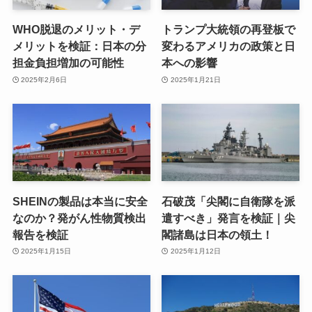
WHO脱退のメリット・デ
トランプ大統領の再登板で
メリットを検証：日本の分
変わるアメリカの政策と日
担金負担増加の可能性
本への影響
2025年2月6日
2025年1月21日
SHEINの製品は本当に安全
石破茂「尖閣に自衛隊を派
なのか？発がん性物質検出
遣すべき」発言を検証｜尖
報告を検証
閣諸島は日本の領土！
2025年1月15日
2025年1月12日