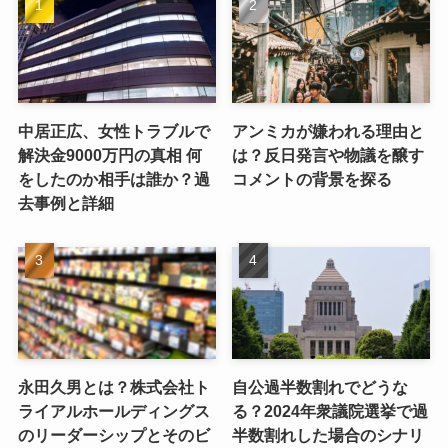
中居正広、女性トラブルで
アンミカが嫌われる理由と
解決金9000万円の真相 何
は？反日発言や物議を醸す
をしたのか相手は誰か？過
コメントの背景を探る
去事例と詳細
永田久男とは？株式会社ト
自公過半数割れでどうな
ライアルホールディングス
る？2024年衆議院選挙で過
のリーダーシップとそのビ
半数割れした場合のシナリ